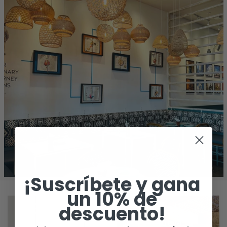
¡Suscríbete y gana
un 10% de
Glamour
Bali
descuento!
Nueva
Nueva