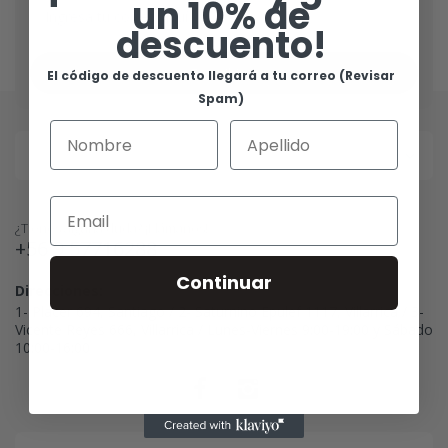
un 10% de
descuento!
Suscribirse
El código de descuento llegará a tu correo (Revisar
Spam)
¿Tienes alguna duda? ¡Llámanos!
+56 9 57716288
Continuar
Direcciones:
1- Placer 694, Santiago / 2- Saturnino Epulef 1117, Villarrica / 3-
Vicente Reyes 666, Villarrica / Lunes-Viernes 9:00-19:00 y Sábado
10:00-16:00