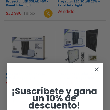
Proyector LED SOLAR 40W +
Proyector LED SOLAR 25W +
Panel Interlight
Panel Interlight
Vendido
$32.990
$45.990
Proyector Led Solar 200w
Proyector Led Solar 100w Con
6.000k Megabright
Panel Solar Megabright
Vendido
Vendido
¡Suscríbete y gana
un 10% de
descuento!