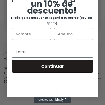
un 10% de
descuento!
Suscribirse
El código de descuento llegará a tu correo (Revisar
Spam)
¿Tienes alguna duda? ¡Llámanos!
+56 9 57716288
Continuar
Direcciones:
1- Placer 694, Santiago / 2- Saturnino Epulef 1117, Villarrica / 3-
Vicente Reyes 666, Villarrica / Lunes-Viernes 9:00-19:00 y Sábado
10:00-16:00