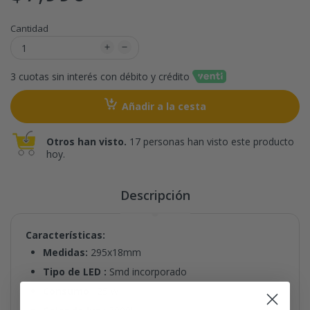
Cantidad
3 cuotas sin interés con débito y crédito
Añadir a la cesta
Otros han visto.
17 personas han visto este producto
hoy.
Descripción
Características:
Medidas:
295x18mm
Tipo de LED :
Smd incorporado
Consumo
: 25 w